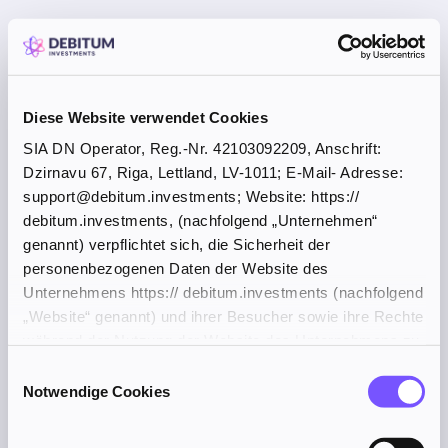
Diese Website verwendet Cookies
SIA DN Operator, Reg.-Nr. 42103092209, Anschrift:
Dzirnavu 67, Riga, Lettland, LV-1011; E-Mail- Adresse:
support@debitum.investments; Website: https://
debitum.investments, (nachfolgend „Unternehmen“
genannt) verpflichtet sich, die Sicherheit der
personenbezogenen Daten der Website des
Unternehmens https:// debitum.investments (nachfolgend
„Website“ genannt) und ihrer Besucher sowie ihre Rechte
während der Nutzung der Website des Unternehmens zu
schützen.
Einwilligungsauswahl
Notwendige Cookies
Application error: a client-side exception has occurred (see the