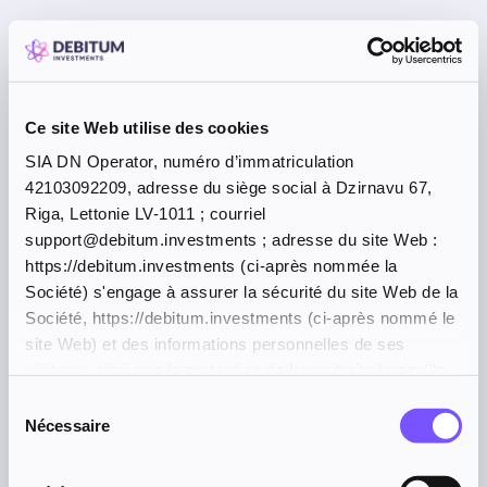
Ce site Web utilise des cookies
SIA DN Operator, numéro d’immatriculation
42103092209, adresse du siège social à Dzirnavu 67,
Riga, Lettonie LV-1011 ; courriel
support@debitum.investments ; adresse du site Web :
https://debitum.investments (ci-après nommée la
Société) s'engage à assurer la sécurité du site Web de la
Société, https://debitum.investments (ci-après nommé le
site Web) et des informations personnelles de ses
visiteurs ainsi que la protection de leurs droits lorsqu'ils
consultent le site Web de la Société et accèdent à son
Sélection
contenu.
Nécessaire
du
consentement
Application error: a client-side exception has occurred (see the